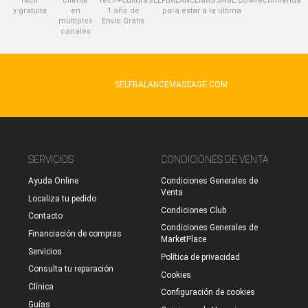
fácil
cliente
Tech+Cultura
SELFBALANCEMASSAGE.COM
recomienda
y gratuita
en
1 año de
para estar a la última
múltiples
Envío Gratis
canales
SELFBALANCEMASSAGE.COM
SERVICIOS
CONDICIONES DE VENTA
Ayuda Online
Condiciones Generales de
Venta
Localiza tu pedido
Condiciones Club
Contacto
Condiciones Generales de
Financiación de compras
MarketPlace
Servicios
Política de privacidad
Consulta tu reparación
Cookies
Clínica
Configuración de cookies
Guías