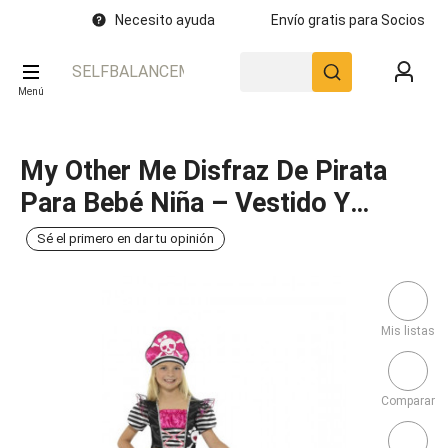
Necesito ayuda
Envío gratis para Socios
SELFBALANCEMASSAGE.COM
Menú
My Other Me Disfraz De Pirata
Para Bebé Niña – Vestido Y
Sombrero Rojo Y Negro, Talla 12-
Sé el primero en dar tu opinión
24 Meses, Dulce Y Aventurero