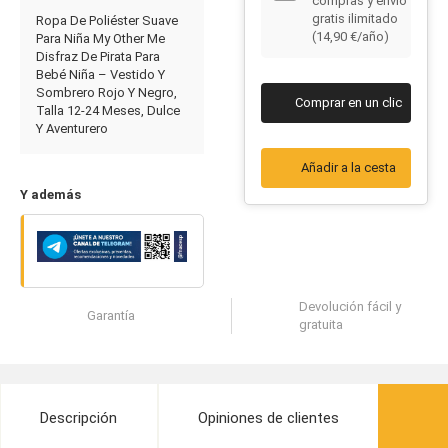
compras y envío
gratis ilimitado
Ropa De Poliéster Suave
(14,90 €/año)
Para Niña My Other Me
Disfraz De Pirata Para
Bebé Niña – Vestido Y
Sombrero Rojo Y Negro,
Comprar en un clic
Talla 12-24 Meses, Dulce
Y Aventurero
Añadir a la cesta
Y además
Devolución fácil y
Garantía
gratuita
Descripción
Opiniones de clientes